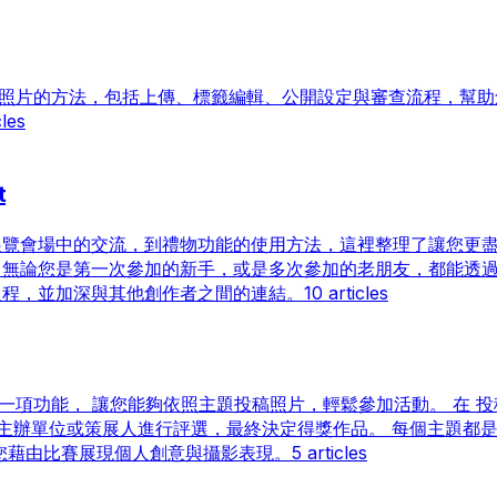
的裝置開啟 「新用戶註
場風景 瀏覽正在招募的 ppp 展覽 
選擇以下任一方式建立帳
期，查看可報名的會場。 主題太難？ 
 3. Google 帳號 3. 系
查看「展出作品的登錄方法」 準備你
，請填寫必要資訊以完成
作品集更豐富 活動期間 查看「交流的訣竅
與刊登照片的方法，包括上傳、標籤編輯、公開設定與審查流程，幫助
Talk（作品分享）技巧 活動結束後 
cles
問卷 活動結束後請協助填寫簡短問卷
下一場 ppp 更好的重要意見。 也
何問題。 分享你的 ppp 體驗 對許多創
t
poster project 已成為「繼續攝
意，也請將參加的感想發表在 note 
展覽會場中的交流，到禮物功能的使用方法，這裡整理了讓您更
題中
。無論您是第一次參加的新手，或是多次參加的老朋友，都能透
過程，並加深與其他創作者之間的連結。
10 articles
提供的一項功能， 讓您能夠依照主題投稿照片，輕鬆參加活動。 在 投
由主辦單位或策展人進行評選，最終決定得獎作品。 每個主題都
您藉由比賽展現個人創意與攝影表現。
5 articles