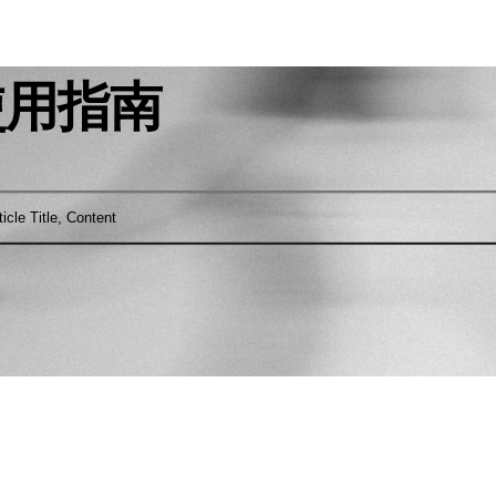
使用指南
ticle Title, Content