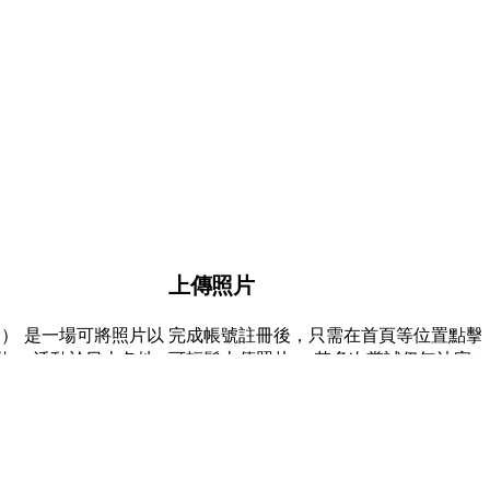
上傳照片
海報企劃） 是一場可將照片以
完成帳號註冊後，只需在首頁等位置點擊
動。 活動於日本各地
可輕鬆上傳照片。 若多次嘗試仍無法完成
一個讓更多人親眼欣賞
法上傳照片時的解決方法。 在行動應用程式（
在真實空間中展示作
Android）上操作 1. 開啟裝置上的 cizu
全不需要煩人的準備。
帳號。 2. 點擊首頁等位置的「投稿」按鈕。
展覽吧！ 你的下一位
籤詳細頁面 或 攝影比賽詳細頁面 投稿。 
動報名前 查看活動現
字與相關設定項目。 4. 點擊「投稿」以