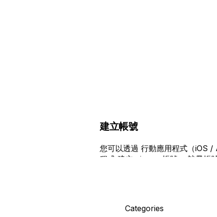
建立帳號
您可以透過 行動應用程式（iOS / A
程式 建立 cizucu 帳號。 註
方式： - 電子郵件地址與密碼 - Appl
行動應用程式（iOS / Android
載 cizucu 應用程式。 2. 在
式： 1. 電子郵件與密碼 2. Apple ID
Categories
著進入「設定個人資料」頁面，輸