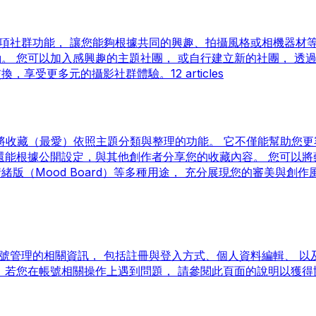
中的一項社群功能， 讓您能夠根據共同的興趣、拍攝風格或相機器材
。 您可以加入感興趣的主題社團， 或自行建立新的社團， 透
交換，享受更多元的攝影社群體驗。
12 articles
項可將收藏（最愛）依照主題分類與整理的功能。 它不僅能幫助您更
還能根據公開設定，與其他創作者分享您的收藏內容。 您可以將
版（Mood Board）等多種用途， 充分展現您的審美與創作
u 帳號管理的相關資訊， 包括註冊與登入方式、個人資料編輯、 以
 若您在帳號相關操作上遇到問題， 請參閱此頁面的說明以獲得