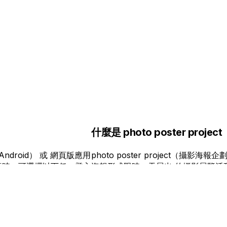
什麼是 photo poster project
ndroid） 或 網頁版應用
photo poster project（攝影
冊帳號時，可選擇以下任一登入
海報形式限時一天展出 的攝影展覽活
e ID - Google 帳號 在
與世界多個城市舉辦，為創作者提供
）上操作 1. 於您的裝置上下
作品的舞台。 不只是線上發表，透過
註冊畫面中，選擇以下任一方
品， 你將迎來新的邂逅與發現。 完
 3. Google 帳號 3. 接
現在就投稿照片，參加這場特別的海報
入必要資訊以完成註冊。
攝影好友，或許就在會場等著你。 活