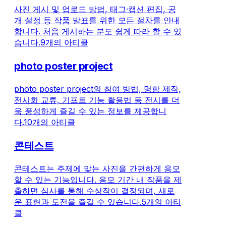
ID - Google 계정 - 프로필 설정 화면으로
습니다. 지금 바
사진 게시 및 업로드 방법, 태그·캡션 편집, 공
이동하여 필요한 정보를 입력합니다. 웹
당신의 사진이 전
개 설정 등 작품 발표를 위한 모든 절차를 안내
앱에서의 절차 1. 사용 중인 기기에서 ‘신
포토그래퍼 친구
합니다. 처음 게시하는 분도 쉽게 따라 할 수 있
규 등록’ 화면에 접속합니다. 2. 신규 등록
습니다. 📸 이벤
습니다.
9개의 아티클
화면에서 다음 중 하나로 계정을 등록합
기 모집 중인 pp
니다. - 이메일 주소와 비밀번호 - Apple
개최 도시를 선택
photo poster project
ID - Google 계정 - 사용자 정보 입력 화
중인 일정과 회장
면으로 이동하여 필요한 정보를 입력합니
가 어렵다고 느낄
다.
photo poster project의 참여 방법, 명함 제작,
기 이벤트 응모 후
전시회 교류, 기프트 기능 활용법 등 전시를 더
인하기 명함은 
욱 풍성하게 즐길 수 있는 정보를 제공합니
충실하게! イベ
다.
10개의 아티클
인트 갤러리 토크
랑의 메시지를 주
콘테스트
콘테스트는 주제에 맞는 사진을 간편하게 응모
할 수 있는 기능입니다. 응모 기간 내 작품을 제
출하면 심사를 통해 수상작이 결정되며, 새로
운 표현과 도전을 즐길 수 있습니다.
5개의 아티
클